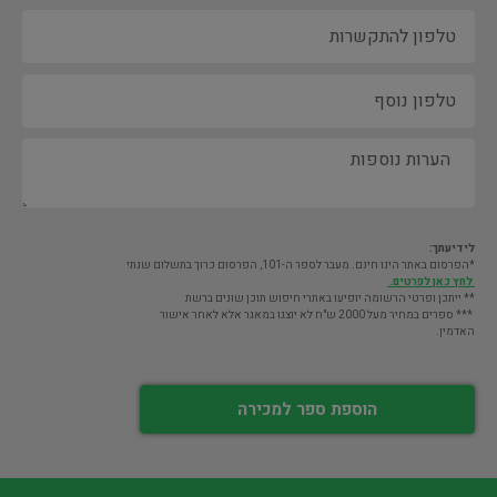
לידיעתך:
*הפרסום באתר הינו חינם. מעבר לספר ה-101, הפרסום כרוך בתשלום שנתי
לחץ כאן לפרטים.
** ייתכן ופרטי הרשומה יופיעו באתרי חיפוש תוכן שונים ברשת
*** ספרים במחיר מעל 2000 ש"ח לא יוצגו במאגר אלא לאחר אישור
האדמין.
הוספת ספר למכירה