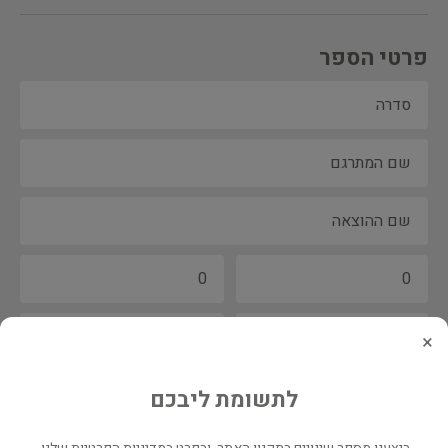
פרטי הספר
×
לתשומת ליבכם