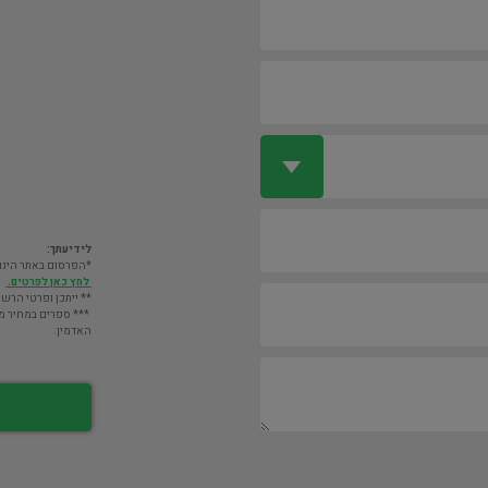
לידיעתך:
*הפרסום באתר הינו חינם. מעבר לס
לחץ כאן לפרטים.
** ייתכן ופרטי הרשו
*** ספרים במחיר מעל 2000 ש"ח לא יוצגו במאגר אלא לא
האדמין.