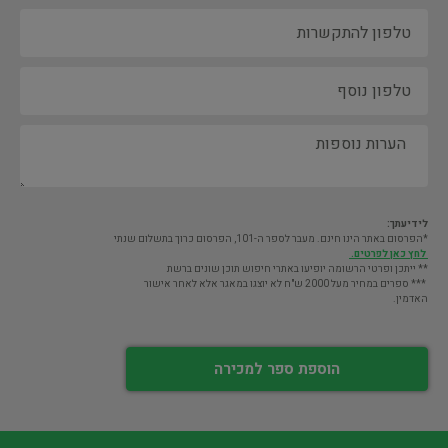
לידיעתך:
*הפרסום באתר הינו חינם. מעבר לספר ה-101, הפרסום כרוך בתשלום שנתי
לחץ כאן לפרטים.
** ייתכן ופרטי הרשומה יופיעו באתרי חיפוש תוכן שונים ברשת
*** ספרים במחיר מעל 2000 ש"ח לא יוצגו במאגר אלא לאחר אישור
האדמין.
הוספת ספר למכירה