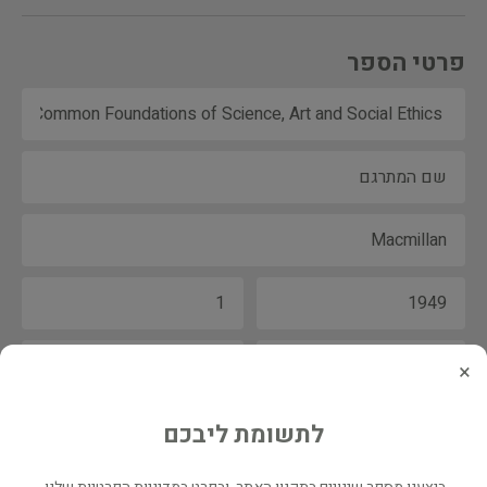
פרטי הספר
×
לתשומת ליבכם