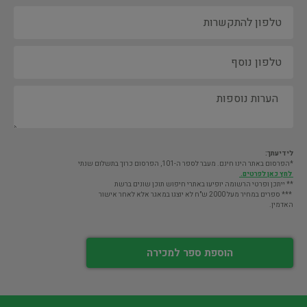
לידיעתך:
*הפרסום באתר הינו חינם. מעבר לספר ה-101, הפרסום כרוך בתשלום שנתי
לחץ כאן לפרטים.
** ייתכן ופרטי הרשומה יופיעו באתרי חיפוש תוכן שונים ברשת
*** ספרים במחיר מעל 2000 ש"ח לא יוצגו במאגר אלא לאחר אישור
האדמין.
הוספת ספר למכירה