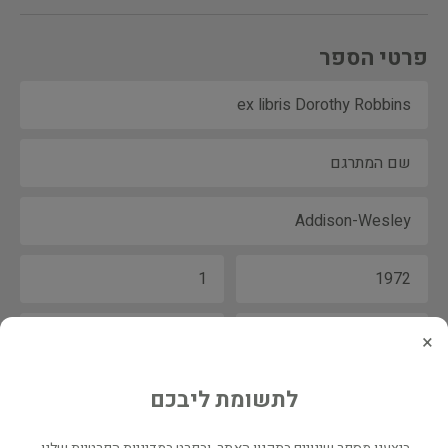
פרטי הספר
×
לתשומת ליבכם