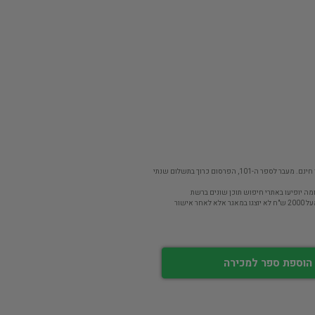
פר ה-101, הפרסום כרוך בתשלום שנתי
מה יופיעו באתרי חיפוש תוכן שונים ברשת
חר אישור
הוספת ספר למכירה