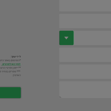
לידיעתך:
*הפרסום באתר הינו חינם. מעבר לס
לחץ כאן לפרטים.
** ייתכן ופרטי הרשו
*** ספרים במחיר מעל 2000 ש"ח לא יוצגו במאגר אלא לא
האדמין.