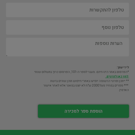
לידיעתך:
*הפרסום באתר הינו חינם. מעבר לספר ה-101, הפרסום כרוך בתשלום שנתי
לחץ כאן לפרטים.
** ייתכן ופרטי הרשומה יופיעו באתרי חיפוש תוכן שונים ברשת
*** ספרים במחיר מעל 2000 ש"ח לא יוצגו במאגר אלא לאחר אישור
האדמין.
הוספת ספר למכירה