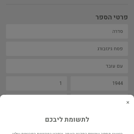
פרטי הספר
×
לתשומת ליבכם