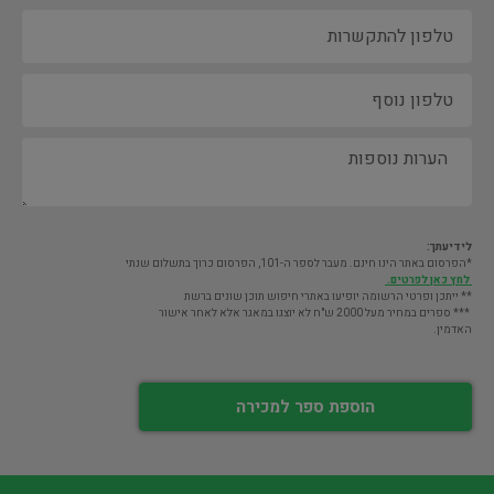
לידיעתך:
*הפרסום באתר הינו חינם. מעבר לספר ה-101, הפרסום כרוך בתשלום שנתי
לחץ כאן לפרטים.
** ייתכן ופרטי הרשומה יופיעו באתרי חיפוש תוכן שונים ברשת
*** ספרים במחיר מעל 2000 ש"ח לא יוצגו במאגר אלא לאחר אישור
האדמין.
הוספת ספר למכירה