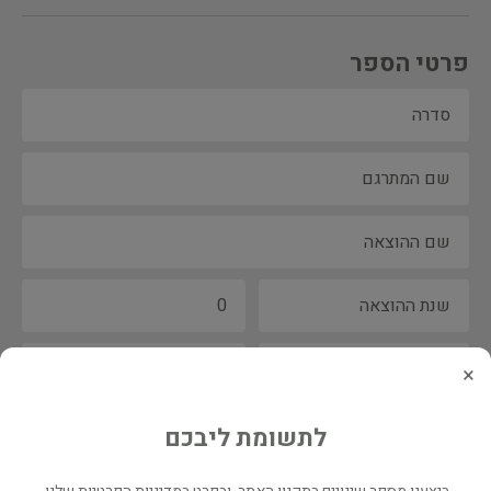
פרטי הספר
×
לתשומת ליבכם