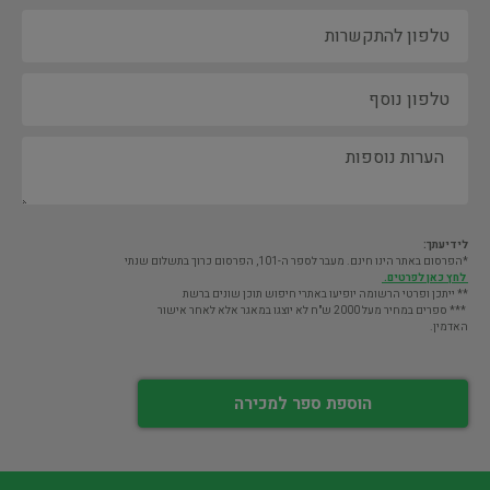
לידיעתך:
*הפרסום באתר הינו חינם. מעבר לספר ה-101, הפרסום כרוך בתשלום שנתי
לחץ כאן לפרטים.
** ייתכן ופרטי הרשומה יופיעו באתרי חיפוש תוכן שונים ברשת
*** ספרים במחיר מעל 2000 ש"ח לא יוצגו במאגר אלא לאחר אישור
האדמין.
הוספת ספר למכירה