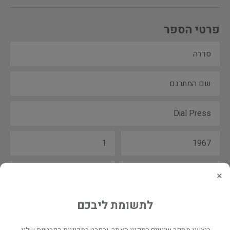
פרטי הספר
×
לתשומת ליבכם