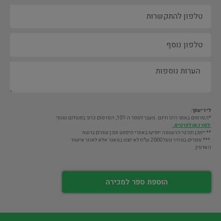
לידיעתך:
*הפרסום באתר הינו חינם. מעבר לספר ה-101, הפרסום כרוך בתשלום שנתי
לחץ כאן לפרטים.
** ייתכן ופרטי הרשומה יופיעו באתרי חיפוש תוכן שונים ברשת
*** ספרים במחיר מעל 2000 ש"ח לא יוצגו במאגר אלא לאחר אישור
האדמין.
הוספת ספר למכירה