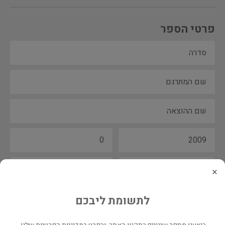
פרטי הספר
×
לתשומת ליבכם