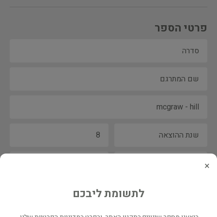
פרטי הספר
×
לתשומת ליבכם