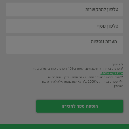
לידיעתך:
*הפרסום באתר הינו חינם. מעבר לספר ה-101, הפרסום כרוך בתשלום שנתי
לחץ כאן לפרטים.
** ייתכן ופרטי הרשומה יופיעו באתרי חיפוש תוכן שונים ברשת
*** ספרים במחיר מעל 2000 ש"ח לא יוצגו במאגר אלא לאחר אישור
האדמין.
הוספת ספר למכירה