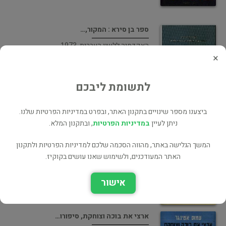
ספר בן סירא : המקור,…
האקדמיה ללשון העברית, 1973
×
יהדות ומחשבת ישראל
לתשומת ליבכם
ביצענו מספר שינויים בתקנון האתר, ובפרט במדיניות הפרטיות שלנו.
אנשי תש"ח
ניתן לעיין
במדיניות הפרטיות
, ובתקנון המלא.
המחבר, 1989
המשך הגלישה באתר, מהווה הסכמה שלכם למדיניות הפרטיות ולתקנון
ארץ ישראל
האתר המעודכנים, ולשימוש שאנו עושים בקוקיז.
32 ₪
אישור
ארצי את בוכה וצוחקת, סיפורו…