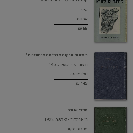
קיתה קולוויץ - ציורים מחיי…
סיני
אמנות
65 ₪
רעיונות מרקוס אברליוס אנטונינוס /…
ורשה : א. י. שטיבל, 145
פילוסופיה
145 ₪
ספרי אגורה
בן אביגדור - וארשה, 1922
ספרות מקור