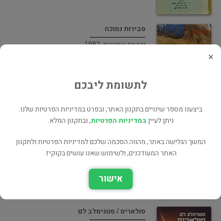
סבירות נמוכה
ידיעות אחרונות, 1982
×
ארץ ישראל
32 ₪
לתשומת ליבכם
ביצענו מספר שינויים בתקנון האתר, ובפרט במדיניות הפרטיות שלנו.
מפיטורי הרמ"א עד פירוק הפלמ"ח,…
ניתן לעיין
במדיניות הפרטיות
, ובתקנון המלא.
הקיבוץ המאוחד, 1985
המשך הגלישה באתר, מהווה הסכמה שלכם למדיניות הפרטיות ולתקנון
ארץ ישראל
האתר המעודכנים, ולשימוש שאנו עושים בקוקיז.
36 ₪
אישור
סולאריס / סטניסלב לם