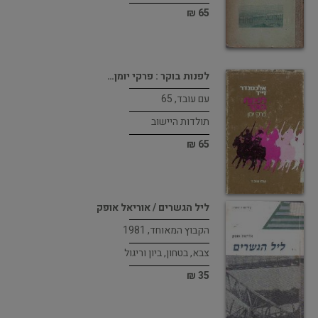
65 ₪
לפנות בוקר : פרקי יומן…
עם עובד, 65
תולדות היישוב
65 ₪
ליל הגשרים / אוריאל אופק
הקבוץ המאוחד, 1981
צבא, בטחון, ביון וריגול
35 ₪