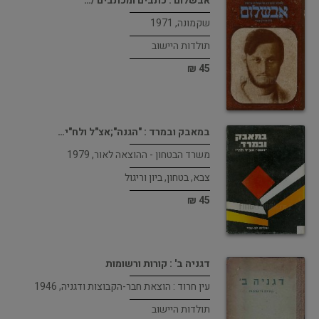
אבשלום : כתבים ומכתבים /…
שקמונה, 1971
תולדות היישוב
45 ₪
במאבק ובמרד : "הגנה";אצ"ל ולח"י…
משרד הבטחון - ההוצאה לאור, 1979
צבא, בטחון, ביון וריגול
45 ₪
דגניה ב' : קורות ורשומות
עין חרוד : הוצאת חבר-הקבוצות ודגניה, 1946
תולדות היישוב