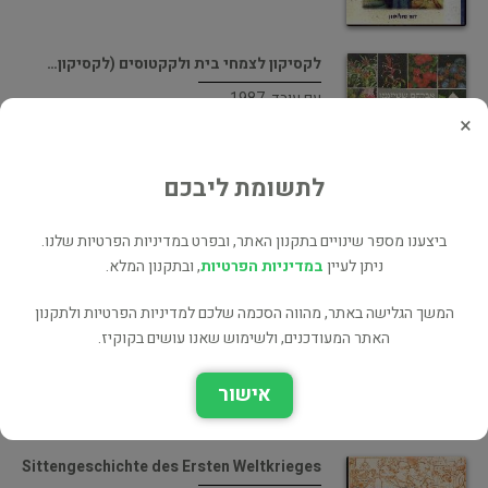
לקסיקון לצמחי בית ולקקטוסים (לקסיקון…
עם עובד, 1987
×
טבע ובע"ח
לתשומת ליבכם
ביצענו מספר שינויים בתקנון האתר, ובפרט במדיניות הפרטיות שלנו.
מה אומרות פניך - תווי…
ניתן לעיין
במדיניות הפרטיות
, ובתקנון המלא.
כנרת, 1998
המשך הגלישה באתר, מהווה הסכמה שלכם למדיניות הפרטיות ולתקנון
גוף ונפש
האתר המעודכנים, ולשימוש שאנו עושים בקוקיז.
55 ₪
אישור
Sittengeschichte des Ersten Weltkrieges