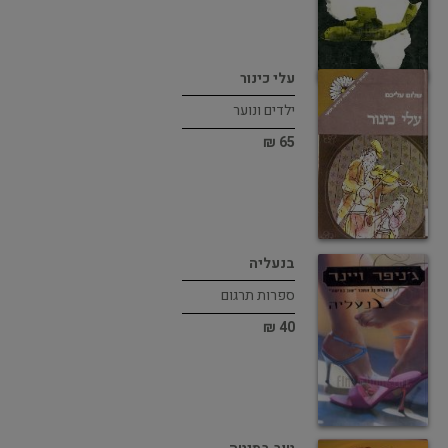
עלי כינור
ילדים ונוער
65 ₪
בנעליה
ספרות תרגום
40 ₪