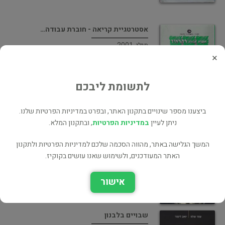
אסטרטגיית קריאה - חוברת עבודה…
מילי, 2001
×
לימוד עצמי
30 ₪
לתשומת ליבכם
ביצענו מספר שינויים בתקנון האתר, ובפרט במדיניות הפרטיות שלנו.
לו אנדראס-סלומה - האשה מן…
ניתן לעיין
במדיניות הפרטיות
, ובתקנון המלא.
ביוגרפיות
המשך הגלישה באתר, מהווה הסכמה שלכם למדיניות הפרטיות ולתקנון
45 ₪
האתר המעודכנים, ולשימוש שאנו עושים בקוקיז.
אישור
שבויים בלבנון