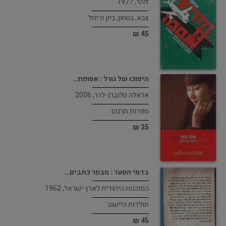
זוהר, 1977
צבא, בטחון, ביון וריגול
45 ₪
היפוכו של גורל : אסופת…
אראלה טלנברג-לרר, 2006
ספרות תרגום
35 ₪
בדמי הסער : מבחר כתבים…
הסוכנות היהודית לארץ ישראל, 1962
תולדות היישוב
45 ₪