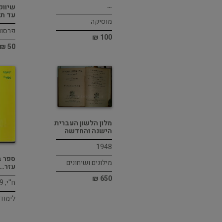
…
שיווק
עד תו
מוסיקה
פרסום
100 ₪
50 ₪
מלון הלשון העברית
הישנה והחדשה
1948
ספר ב
מילונים ושיחונים
עזר…
650 ₪
ח''י, 1989
לימודי