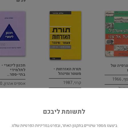
39 ₪
תכנון לינארי -
גרפיה של
תורת האזרחות -
לתלמידי
משטר ומינהל
בתי-ספר…
 1966
קרני, 1987
אספיס אהרון, 1990
שראל
ארץ ישראל
לימודים תיכון
29 ₪
לתשומת ליבכם
ביצענו מספר שינויים בתקנון האתר, ובפרט במדיניות הפרטיות שלנו.