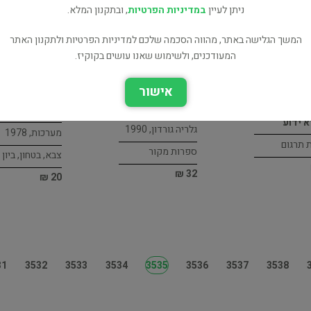
ניתן לעיין
במדיניות הפרטיות
, ובתקנון המלא.
המשך הגלישה באתר, מהווה הסכמה שלכם למדיניות הפרטיות ולתקנון האתר
המעודכנים, ולשימוש שאנו עושים בקוקיז.
אישור
תש"ח - קובץ
חדרים מס' 9
תעודות ממלחמ
א ידוע
גלריה גורדון, 1990
מערכות, 1978
 תרגום
ספרות מקור
צבא, בטחון, ביון ו
32 ₪
20 ₪
31
3532
3533
3534
3535
3536
3537
3538