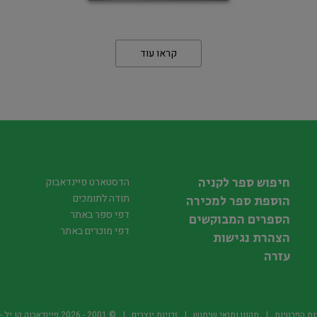
קראו עוד
חיפוש ספר לקניה
הדסטארט פיינדאבוק
תודה לתומכים
הוספת ספר למכירה
דפי ספר באתר
הספרים המבוקשים
דפי מוכרים באתר
הצהרת נגישות
עזרה
ות הפרטיות
תקנון ותנאי שימוש
זכויות יוצרים
© 2001 -
2026
פיינדאבוק.קו.יל - היד2 של הספרים ה