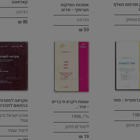
קאראטה
 ופרסום מאלף
אומנות המיקוח
העיסקי - חדש
הדרכה
 ושיווק
הדרכה
85 ₪
50 ₪
ראשית - ספר
מקראה לספרות 
שמות ויקרא ודברים
בהתאם לתכני
- עזר…
אורט ישראל ור
ח''י, 1996
עמל
ם תיכון
לימודים תיכון
לימוד עצמי
19 ₪