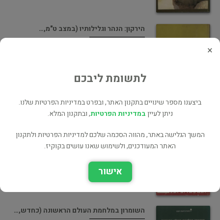
הירקון: הנהר וגלילותיו (במצב ט"מ,…
הקיבוץ המאוחד, 1957
×
ארץ ישראל
55 ₪
לתשומת ליבכם
ביצענו מספר שינויים בתקנון האתר, ובפרט במדיניות הפרטיות שלנו.
ניתן לעיין
במדיניות הפרטיות
, ובתקנון המלא.
שותפות ומאבק (כחדש, המחיר כולל…
המשך הגלישה באתר, מהווה הסכמה שלכם למדיניות הפרטיות ולתקנון
אוניברסיטת תל-אביב, 1976
האתר המעודכנים, ולשימוש שאנו עושים בקוקיז.
היסטוריה
65 ₪
אישור
השומרון במלחמת העולם הראשונה (כחדש,…