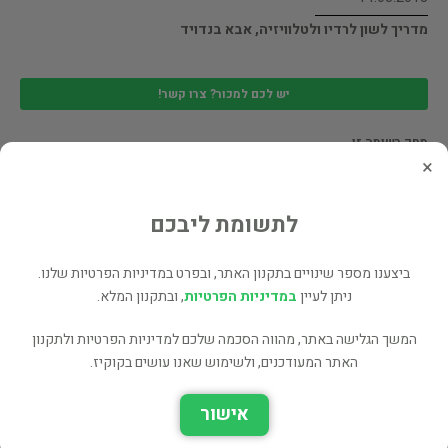
מדריך לשון לרדיו ולטלוויזיה, אבא בנדויד
יש לכם למכור? צרו קשר!
מחק רשומה זו
×
11.03.2018
לתשומת ליבכם
שיחות על אהבה יהודה אברבנל
ביצענו מספר שינויים בתקנון האתר, ובפרט במדיניות הפרטיות שלנו.
ניתן לעיין
במדיניות הפרטיות
, ובתקנון המלא.
יש לכם למכור? צרו קשר!
המשך הגלישה באתר, מהווה הסכמה שלכם למדיניות הפרטיות ולתקנון
מחק רשומה זו
האתר המעודכנים, ולשימוש שאנו עושים בקוקיז.
09.03.2018
אישור
טיפול קבוצתי תיאוריה ומעשה/ יאלום