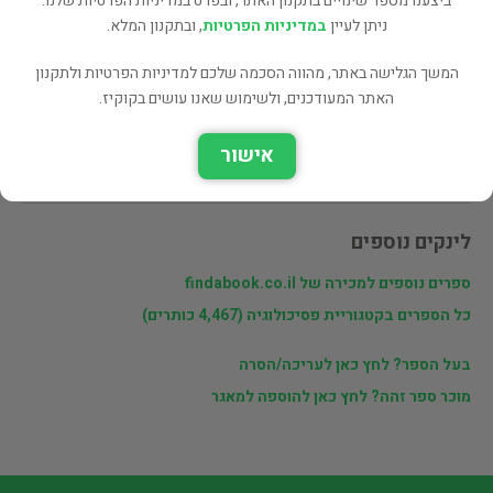
ביצענו מספר שינויים בתקנון האתר, ובפרט במדיניות הפרטיות שלנו.
שתף
ניתן לעיין
במדיניות הפרטיות
, ובתקנון המלא.
המשך הגלישה באתר, מהווה הסכמה שלכם למדיניות הפרטיות ולתקנון
האתר המעודכנים, ולשימוש שאנו עושים בקוקיז.
פרטי המוכר
אישור
מוכרי findabook.co.il
לינקים נוספים
ספרים נוספים למכירה של findabook.co.il
כל הספרים בקטגוריית פסיכולוגיה (4,467 כותרים)
בעל הספר? לחץ כאן לעריכה/הסרה
מוכר ספר זהה? לחץ כאן להוספה למאגר