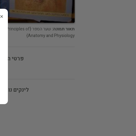
×
תאור תמונה:
שער הספר {Principles of
Anatomy and Physiology}
פרטי המוכ
לינקים נוספי