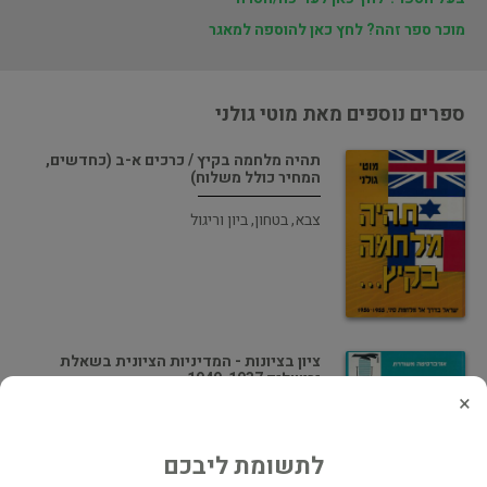
מוכר ספר זהה? לחץ כאן להוספה למאגר
ספרים נוספים מאת מוטי גולני
תהיה מלחמה בקיץ / כרכים א-ב (כחדשים,
המחיר כולל משלוח)
צבא, בטחון, ביון וריגול
ציון בציונות - המדיניות הציונית בשאלת
ירושלים 1949-1937
×
ישראל וציונות
לתשומת ליבכם