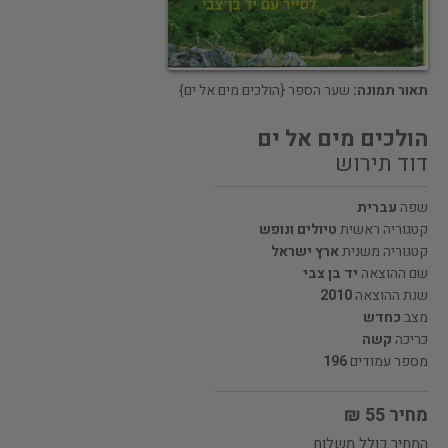
תאור תמונה:
שער הספר {הולכים מים אל ים}
הולכים מים אל ים
דוד תירוש
שפה
עברית
קטגוריה ראשית
טיולים ונופש
קטגוריה משנית
ארץ ישראל
שם ההוצאה
יד בן צבי
שנת ההוצאה
2010
מצב
כחדש
כריכה
קשה
מספר עמודים
196
מחיר 55 ₪
המחיר כולל משלוח