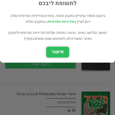
80 ₪
לתשומת ליבכם
רכישה ישירה
ביצענו מספר שינויים בתקנון האתר, ובפרט במדיניות הפרטיות שלנו.
ניתן לעיין
במדיניות הפרטיות
, ובתקנון המלא.
המשך הגלישה באתר, מהווה הסכמה שלכם למדיניות הפרטיות ולתקנון
האתר המעודכנים, ולשימוש שאנו עושים בקוקיז.
Haunted Pub Guide
טיולים ונופש
אישור
55 ₪
רכישה ישירה
טיולי ישראל צפון מסלולים ברכב וברגל
טיולים ונופש
25 ₪