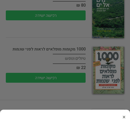
80 ₪
רכישה ישירה
1000 מקומות מופלאים לראות לפני שנמות
טיולים ונופש
22 ₪
רכישה ישירה
280 מסלולי פריחה צבעוניים : צפון,…
×
טיולים ונופש