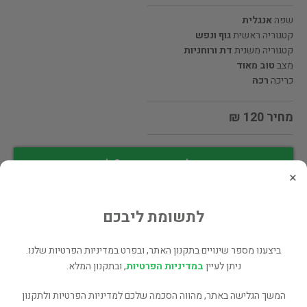
שפה
אנגלית
קטגוריה ראשית
גוף ונפש
קטגוריה משנית
דת ורוחניות
מצב
טוב מאוד
כריכה
רכה
מחיר 120 ₪
מעוניינים לרכוש את הספר? לחצו כאן
×
שתף
לתשומת ליבכם
ביצענו מספר שינויים בתקנון האתר, ובפרט במדיניות הפרטיות שלנו.
פרטי המוכר
ניתן לעיין
במדיניות הפרטיות
, ובתקנון המלא.
דוד פורת
המשך הגלישה באתר, מהווה הסכמה שלכם למדיניות הפרטיות ולתקנון