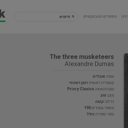
ירה
הספרים המבוקשים
The three musketeers
Alexandre Dumas
שפה
אנגלית
קטגוריה ראשית
רומן רומנטי
שם ההוצאה
Priory Clasics
מצב
טוב
כריכה
קשה
מספר עמודים
190
ספר ספריה
כולל