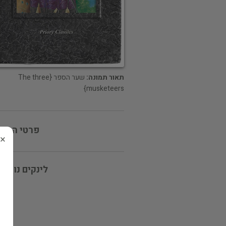
תאור תמונה:
שער הספר {The three
musketeers}
פרטי המוכ
×
לינקים נוספי