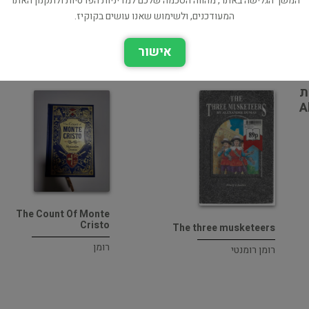
המשך הגלישה באתר, מהווה הסכמה שלכם למדיניות הפרטיות ולתקנון האתר
מוכר ספר זהה? לחץ כאן להוספה למאגר
המעודכנים, ולשימוש שאנו עושים בקוקיז.
אישור
ת
A
The Count Of Monte
Cristo
The three musketeers
רומן
רומן רומנטי