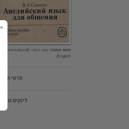
×
תאור תמונה:
שער הספר {Conversational
English}
פרטי המוכ
לינקים נוספי