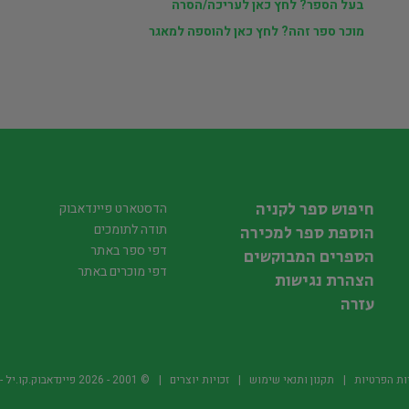
בעל הספר? לחץ כאן לעריכה/הסרה
מוכר ספר זהה? לחץ כאן להוספה למאגר
חיפוש ספר לקניה
הדסטארט פיינדאבוק
תודה לתומכים
הוספת ספר למכירה
דפי ספר באתר
הספרים המבוקשים
דפי מוכרים באתר
הצהרת נגישות
עזרה
ות הפרטיות
תקנון ותנאי שימוש
זכויות יוצרים
© 2001 -
2026
פיינדאבוק.קו.יל - היד2 של הספרים ה