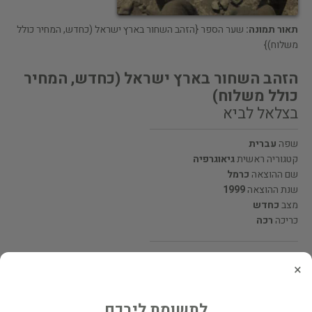
תאור תמונה:
שער הספר {הזהב השחור בארץ ישראל (כחדש, המחיר כולל
משלוח)}
הזהב השחור בארץ ישראל (כחדש, המחיר
כולל משלוח)
בצלאל לביא
שפה
עברית
קטגוריה ראשית
גיאוגרפיה
שם ההוצאה
כרמל
שנת ההוצאה
1999
מצב
כחדש
כריכה
רכה
מחיר 65 ₪
×
המחיר כולל משלוח
לתשומת ליבכם