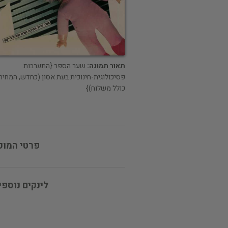
תאור תמונה:
שער הספר {התערבות
פסיכולוגית-חינוכית בעת אסון (כחדש, המחיר
כולל משלוח)}
פרטי המוכ
לינקים נוספי