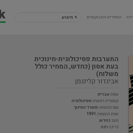
ירה
הספרים המבוקשים
התערבות פסיכולוגית-חינוכית
בעת אסון (כחדש, המחיר כולל
משלוח)
אביגדור קלינגמן
שפה
עברית
קטגוריה ראשית
פסיכולוגיה
שם ההוצאה
משרד החינוך
שנת ההוצאה
1991
מצב
כחדש
כריכה
רכה