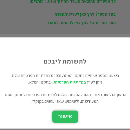
כל הספרים מהוצאת משרד החינוך (1,016 כותרים)
בעל הספר? לחץ כאן לעריכה/הסרה
מוכר ספר זהה? לחץ כאן להוספה למאגר
ת
לתשומת ליבכם
ן
ביצענו מספר שינויים בתקנון האתר, ובפרט במדיניות הפרטיות שלנו.
ניתן לעיין
במדיניות הפרטיות
, ובתקנון המלא.
המשך הגלישה באתר, מהווה הסכמה שלכם למדיניות הפרטיות ולתקנון האתר
המעודכנים, ולשימוש שאנו עושים בקוקיז.
התערבות
ייעוץ פסיכולוגי : עקרונות,
פסיכולוגית-חינוכית בעת
אישור
גישות ושיטות התערבות
אסון (כחדש, המחיר כולל
משלוח)
פסיכולוגיה