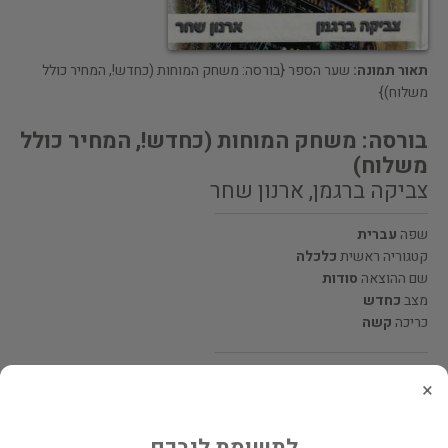
תאור תמונה:
שער הספר {בורסה: משחק המוחות (כחדש!, המחיר כולל
משלוח)}
בורסה: משחק המוחות (כחדש!, המחיר כולל
משלוח)
צביקה ברגמן, ארנון שחר
שפה
עברית
קטגוריה ראשית
כלכלה
שם ההוצאה
סודות
מצב
כחדש
כריכה
קשה
מחיר 65 ₪
×
המחיר כולל משלוח
לתשומת ליבכם