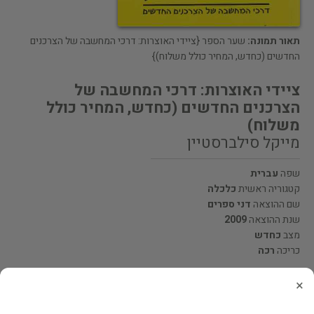
תאור תמונה:
שער הספר {ציידי האוצרות: דרכי המחשבה של הצרכנים
החדשים (כחדש, המחיר כולל משלוח)}
ציידי האוצרות: דרכי המחשבה של
הצרכנים החדשים (כחדש, המחיר כולל
משלוח)
מייקל סילברסטיין
שפה
עברית
קטגוריה ראשית
כלכלה
שם ההוצאה
דני ספרים
שנת ההוצאה
2009
מצב
כחדש
כריכה
רכה
×
מחיר 65 ₪
המחיר כולל משלוח