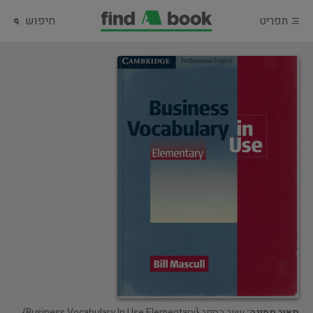
תפריט
חיפוש
תאור תמונה:
שער הספר {Business Vocabulary In Use Elementary}