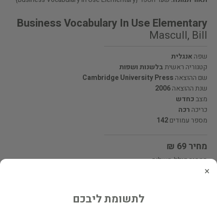
Business Vocabulary In Use Elementary
Mascull, Bill
שפה
אנגלית
קטגוריה ראשית
בלשנות ושפות
שם ההוצאה
Cambridge University Press
שנת ההוצאה
2006
מצב
כחדש
כריכה
רכה
מספר עמודים
142
מחיר 69 ₪
המחיר כולל משלוח
×
מעוניינים לרכוש את הספר? לחצו כאן
לתשומת ליבכם