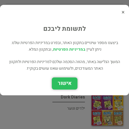
×
לינקים נוספים
ספרים נוספים למכירה של מוריה ציבין (4 כותרים)
לתשומת ליבכם
עוד ספרים מאותו מחבר/ת - Rachel Renee Russell (2 כותרים)
כל הספרים בקטגוריית ילדים ונוער (13,158 כותרים)
ביצענו מספר שינויים בתקנון האתר, ובפרט במדיניות הפרטיות שלנו.
ניתן לעיין
במדיניות הפרטיות
, ובתקנון המלא.
בעל הספר? לחץ כאן לעריכה/הסרה
המשך הגלישה באתר, מהווה הסכמה שלכם למדיניות הפרטיות ולתקנון
מוכר ספר זהה? לחץ כאן להוספה למאגר
האתר המעודכנים, ולשימוש שאנו עושים בקוקיז.
אישור
ספרים נוספים מאת Rachel Renee Russell
Dork Diaries
ילדים ונוער