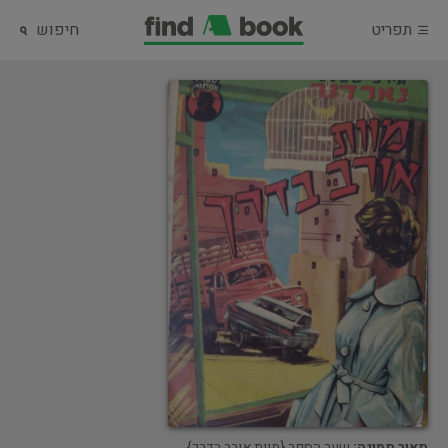
תפריט
חיפוש
תאור תמונה:
שער הספר {מוות אורב בדרך}