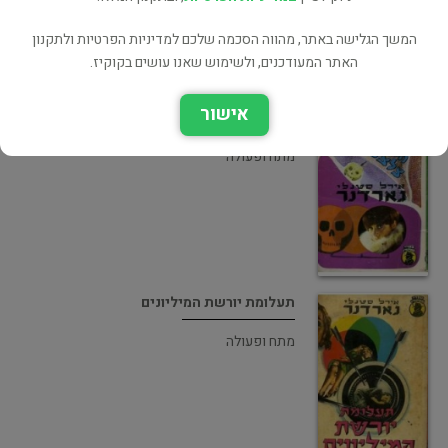
המשך הגלישה באתר, מהווה הסכמה שלכם למדיניות הפרטיות ולתקנון
האתר המעודכנים, ולשימוש שאנו עושים בקוקיז.
אישור
הפעמון צלצל מוות
מתח ופעולה
תעלומת יורשת המיליונים
מתח ופעולה