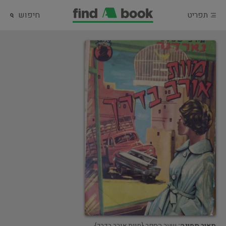
תפריט
חיפוש
תאור תמונה:
שער הספר {מוות אורב בדרך}