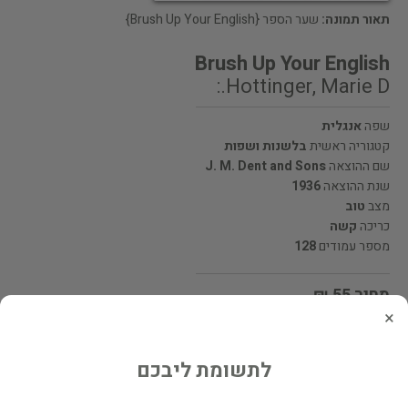
תאור תמונה:
שער הספר {Brush Up Your English}
Brush Up Your English
Hottinger, Marie D.:
שפה
אנגלית
קטגוריה ראשית
בלשנות ושפות
שם ההוצאה
J. M. Dent and Sons
שנת ההוצאה
1936
מצב
טוב
כריכה
קשה
מספר עמודים
128
מחיר 55 ₪
×
המחיר כולל משלוח
לתשומת ליבכם
מעוניינים לרכוש את הספר? לחצו כאן