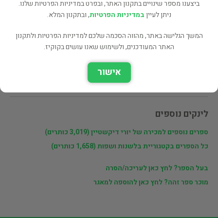
ביצענו מספר שינויים בתקנון האתר, ובפרט במדיניות הפרטיות שלנו.
שתף
ניתן לעיין
במדיניות הפרטיות
, ובתקנון המלא.
המשך הגלישה באתר, מהווה הסכמה שלכם למדיניות הפרטיות ולתקנון
האתר המעודכנים, ולשימוש שאנו עושים בקוקיז.
פרטי המוכר
אישור
יורי דיקשטיין
לינקים נוספים
ספרים נוספים למכירה של יורי דיקשטיין (3,019 כותרים)
כל הספרים בקטגוריית בלשנות ושפות (1,658 כותרים)
בעל הספר? לחץ כאן לעריכה/הסרה
מוכר ספר זהה? לחץ כאן להוספה למאגר