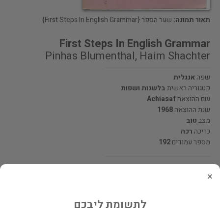
תאור תמונה:
שער הספר {First Steps In English Grammar}
First Steps In English Grammar
Pinhas Blumenthal, Haim Shachter
שפה
אנגלית
קטגוריה ראשית
בלשנות ושפות
שם ההוצאה
Achiasaf
שנת ההוצאה
1968
מצב
טוב
כריכה
רכה
מספר עמודים
192
מחיר 49 ₪
×
המחיר כולל משלוח
לתשומת ליבכם
מעוניינים לרכוש את הספר? לחצו כאן