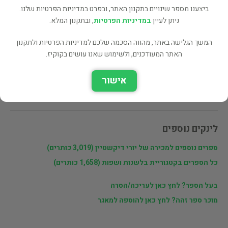
ביצענו מספר שינויים בתקנון האתר, ובפרט במדיניות הפרטיות שלנו.
ניתן לעיין
במדיניות הפרטיות
, ובתקנון המלא.
שתף
המשך הגלישה באתר, מהווה הסכמה שלכם למדיניות הפרטיות ולתקנון
האתר המעודכנים, ולשימוש שאנו עושים בקוקיז.
פרטי המוכר
אישור
יורי דיקשטיין
לינקים נוספים
ספרים נוספים למכירה של יורי דיקשטיין (3,019 כותרים)
כל הספרים בקטגוריית בלשנות ושפות (1,658 כותרים)
בעל הספר? לחץ כאן לעריכה/הסרה
מוכר ספר זהה? לחץ כאן להוספה למאגר