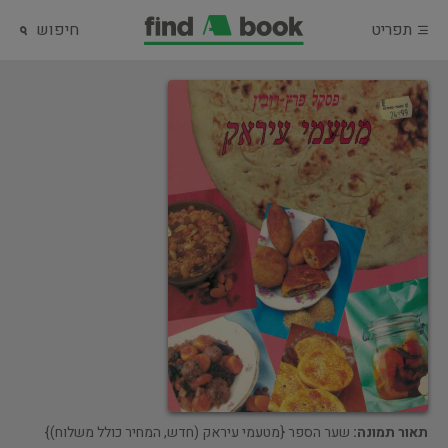
תפריט
חיפוש
תאור תמונה:
שער הספר {מטעמי עיראק (חדש, המחיר כולל משלוח)}