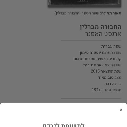
תאור תמונה:
שער הספר {החבורה מברלין}
החבורה מברלין
ארנסט האפנר
שפה
עברית
שם המתרגם
יוספיה סימון
קטגוריה ראשית
ספרות תרגום
שם ההוצאה
אחוזת בית
שנת ההוצאה
2015
מצב
טוב מאוד
כריכה
רכה
מספר עמודים
192
מחיר 49 ₪
×
המחיר כולל משלוח
לתשומת ליבכם