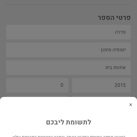
פרטי הספר
×
לתשומת ליבכם