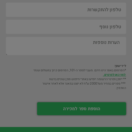
לידיעתך:
*הפרסום באתר הינו חינם. מעבר לספר ה-101, הפרסום כרוך בתשלום שנתי
לחץ כאן לפרטים.
** ייתכן ופרטי הרשומה יופיעו באתרי חיפוש תוכן שונים ברשת
*** ספרים במחיר מעל 2000 ש"ח לא יוצגו במאגר אלא לאחר אישור
האדמין.
הוספת ספר למכירה