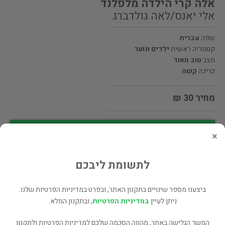
אלה קרי הילדה מלפלנד
אלי יאנס/לאה גולדברג
שפה
עברית
קטגוריה ראשית
ילדים ונוער
מצב
טוב מאוד
כריכה
קשה
מחיר 30 ₪
מעוניינים לרכוש את הספר? לחצו כאן
×
שתף
לתשומת ליבכם
ביצענו מספר שינויים בתקנון האתר, ובפרט במדיניות הפרטיות שלנו.
ניתן לעיין
במדיניות הפרטיות
, ובתקנון המלא.
פרטי המוכר
המשך הגלישה באתר, מהווה הסכמה שלכם למדיניות הפרטיות ולתקנון