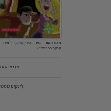
תאור תמונה:
שער הספר {משחקי בילוש 5 -
קרקס המסתורין}
פרטי המוכ
לינקים נוספי