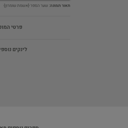
תאור תמונה:
שער הספר {אשמת שומרון}
פרטי המוכ
לינקים נוספי