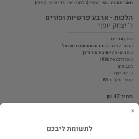
תאור תמונה:
שער הספר {הלכות - ארבע פרשיות ופורים}
הלכות - ארבע פרשיות ופורים
ר' יצחק יוסף
שפה
עברית
קטגוריה ראשית
יהדות ומחשבת ישראל
שם ההוצאה
ישיבת אור ודרך
שנת ההוצאה
1986
מצב
טוב
כריכה
רכה
מספר עמודים
88
מחיר 47 ₪
המחיר כולל משלוח
×
מעוניינים לרכוש את הספר? לחצו כאן
לתשומת ליבכם