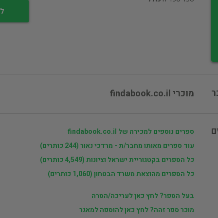
לי
ר
מוכרי findabook.co.il
ם
ספרים נוספים למכירה של findabook.co.il
עוד ספרים מאותו מחבר/ת - מרדכי נאור (244 כותרים)
כל הספרים בקטגוריית ישראל וציונות (4,549 כותרים)
כל הספרים מהוצאת משרד הבטחון (1,060 כותרים)
בעל הספר? לחץ כאן לעריכה/הסרה
מוכר ספר זהה? לחץ כאן להוספה למאגר