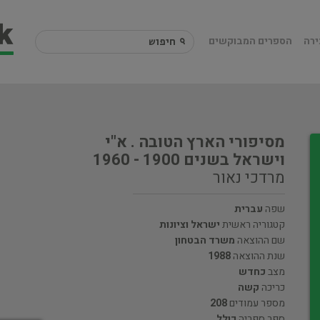
ירה
הספרים המבוקשים
מסיפורי הארץ הטובה . א"י
וישראל בשנים 1900 - 1960
מרדכי נאור
שפה
עברית
קטגוריה ראשית
ישראל וציונות
שם ההוצאה
משרד הבטחון
שנת ההוצאה
1988
מצב
כחדש
כריכה
קשה
מספר עמודים
208
ספר ספריה
כולל