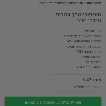
תאור תמונה:
שער הספר {מסיפורי ארץ אהבתי}
מסיפורי ארץ אהבתי
מרדכי נאור
שפה
עברית
קטגוריה ראשית
ארץ ישראל
קטגוריה משנית
היסטוריה
שם ההוצאה
משרד הביטחון
שנת ההוצאה
1987
מצב
טוב מאוד
כריכה
קשה
מספר עמודים
264
מחיר 47 ₪
המחיר כולל משלוח
מעוניינים לרכוש את הספר? לחצו כאן