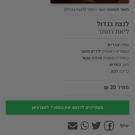
תאור תמונה:
שער הספר {לנצח בגדול}
לנצח בגדול
ליאת רוטנר
שפה
עברית
קטגוריה ראשית
ילדים ונוער
קטגוריה משנית
פרוזה מקור
מצב
כחדש
כריכה
רכה
מחיר 20 ₪
מעוניינים לרכוש את הספר? לחצו כאן
שתף