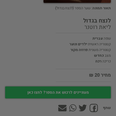
תאור תמונה:
שער הספר {לנצח בגדול}
לנצח בגדול
ליאת רוטנר
שפה
עברית
קטגוריה ראשית
ילדים ונוער
קטגוריה משנית
פרוזה מקור
מצב
כחדש
כריכה
רכה
מחיר 20 ₪
מעוניינים לרכוש את הספר? לחצו כאן
שתף