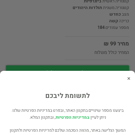
קטגוריה ראשית
ביוגרפיות
קטגוריה משנית
תולדות היהודים
מצב
כחדש
כריכה
קשה
מספר עמודים
184
מחיר 99 ₪
המחיר כולל משלוח
מעוניינים לרכוש את הספר? לחצו כאן
×
שתף
לתשומת ליבכם
ביצענו מספר שינויים בתקנון האתר, ובפרט במדיניות הפרטיות שלנו.
פרטי המוכר
ניתן לעיין
במדיניות הפרטיות
, ובתקנון המלא.
יורי דיקשטיין
המשך הגלישה באתר, מהווה הסכמה שלכם למדיניות הפרטיות ולתקנון