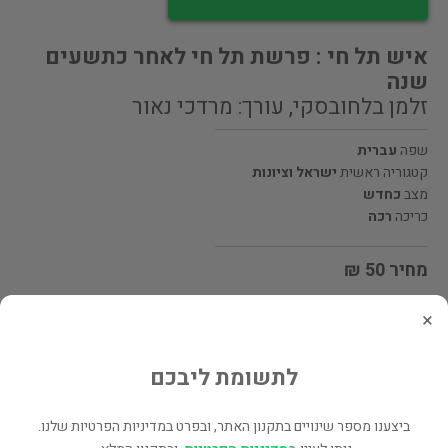
איש תל חי : פרשת תל חי לאחר כתשעים
שנה
זלמן בלחובסקי, עורך: מרדכי נאור
שפה
עברית
קטגוריה ראשית
ישראל וציונות
מצב
כחדש
כריכה
רכה
מחיר 50 ₪
×
מעוניינים לרכוש את הספר? לחצו כאן
לתשומת ליבכם
שתף
ביצענו מספר שינויים בתקנון האתר, ובפרט במדיניות הפרטיות שלנו.