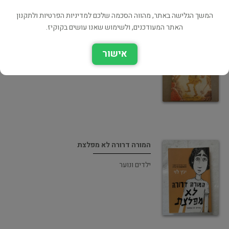
המשך הגלישה באתר, מהווה הסכמה שלכם למדיניות הפרטיות ולתקנון
האתר המעודכנים, ולשימוש שאנו עושים בקוקיז.
הרפתקאות דוד אריה במדבר השויצרי - 3
אישור
ילדים ונוער
המורה דרורה לא מפלצת
ילדים ונוער